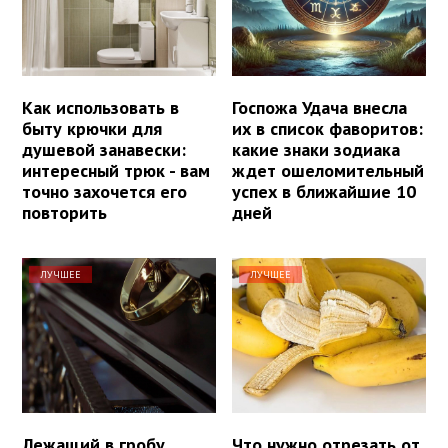
Как использовать в
Госпожа Удача внесла
быту крючки для
их в список фаворитов:
душевой занавески:
какие знаки зодиака
интересный трюк - вам
ждет ошеломительный
точно захочется его
успех в ближайшие 10
повторить
дней
ЛУЧШЕЕ
ЛУЧШЕЕ
Лежащий в гробу
Что нужно отрезать от