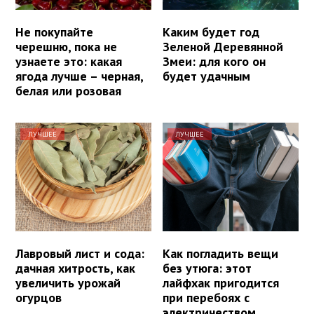
Не покупайте
Каким будет год
черешню, пока не
Зеленой Деревянной
узнаете это: какая
Змеи: для кого он
ягода лучше – черная,
будет удачным
белая или розовая
ЛУЧШЕЕ
ЛУЧШЕЕ
Лавровый лист и сода:
Как погладить вещи
дачная хитрость, как
без утюга: этот
увеличить урожай
лайфхак пригодится
огурцов
при перебоях с
электричеством