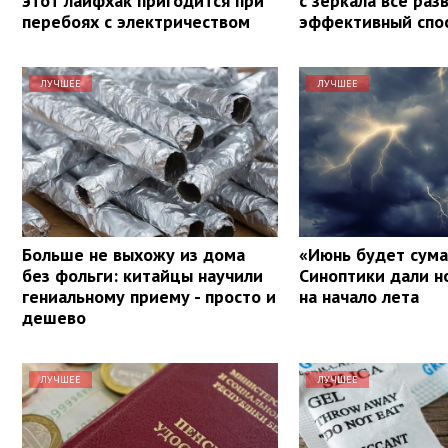
этот лайфхак пригодится при
с зеркала все раз
перебоях с электричеством
эффективный спо
ЛУЧШЕЕ
ЛУЧШЕЕ
Больше не выхожу из дома
«Июнь будет сум
без фольги: китайцы научили
Синоптики дали н
гениальному приему - просто и
на начало лета
дешево
ЛУЧШЕЕ
ЛУЧШЕЕ