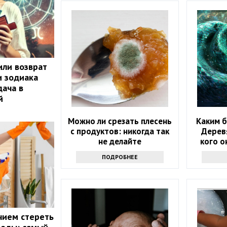
или возврат
и зодиака
ача в
й
Можно ли срезать плесень
Каким б
с продуктов: никогда так
Дерев
не делайте
кого о
ПОДРОБНЕЕ
нием стереть