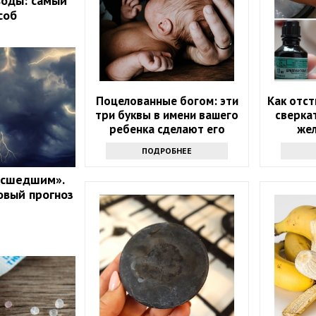
воды: самый
соб
Поцелованные богом: эти
Как отст
три буквы в имени вашего
сверкат
ребенка сделают его
жел
счастливым
ПОДРОБНЕЕ
асшедшим».
овый прогноз