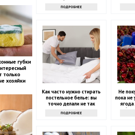
на вес
ПОДРОБНЕЕ
хонные губки
интересный
т только
ые хозяйки
Как часто нужно стирать
Не пок
постельное белье: вы
пока не 
точно делали не так
ягода 
бела
ПОДРОБНЕЕ