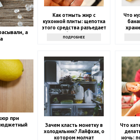
Как отмыть жир с
Что ну
кухонной плиты: щепотка
бана
этого средства разъедает
храни
расывали, а
любую грязь
дольш
ПОДРОБНЕЕ
а
мале
кюр при
бюджетный
Зачем класть монетку в
Что кат
холодильник? Лайфхак, о
делат
котором молчат
ночь: п