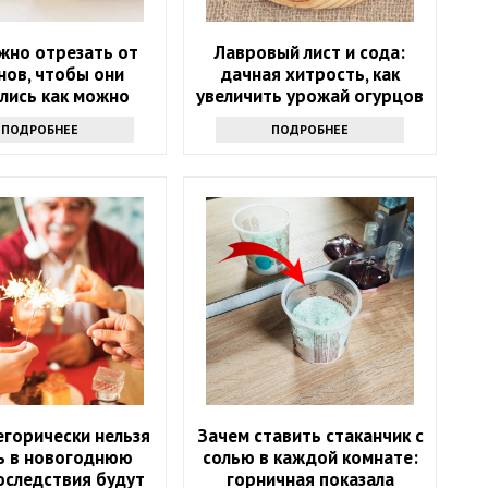
жно отрезать от
Лавровый лист и сода:
нов, чтобы они
дачная хитрость, как
лись как можно
увеличить урожай огурцов
е и не чернели:
ПОДРОБНЕЕ
ПОДРОБНЕЕ
нькая хитрость
егорически нельзя
Зачем ставить стаканчик с
ь в новогоднюю
солью в каждой комнате:
оследствия будут
горничная показала