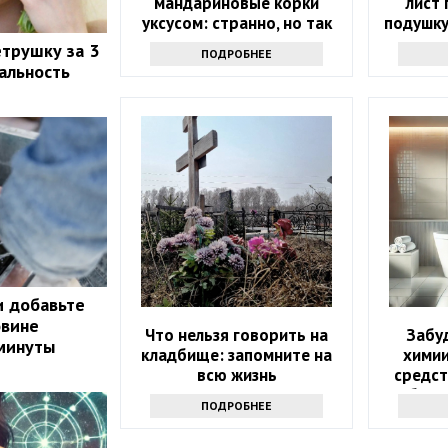
мандариновые корки
лист 
уксусом: странно, но так
подушку
поступают многие
н
етрушку за 3
ПОДРОБНЕЕ
еальность
и добавьте
овине
Что нельзя говорить на
Забу
 минуты
кладбище: запомните на
химии
всю жизнь
средст
бели
ПОДРОБНЕЕ