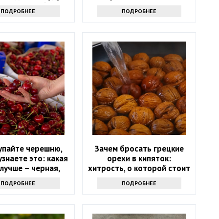
ь следующий год
простую хитрость
ПОДРОБНЕЕ
ПОДРОБНЕЕ
упайте черешню,
Зачем бросать грецкие
узнаете это: какая
орехи в кипяток:
лучше – черная,
хитрость, о которой стоит
я или розовая
узнать всем
ПОДРОБНЕЕ
ПОДРОБНЕЕ