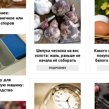
знее:
лнечное или
 споров
Шелуха чеснока на вес
Какого 
золота: жаль, раньше не
покупа
начала её собирать
белого
ПОДРОБНЕЕ
ку для
ную машину:
едство