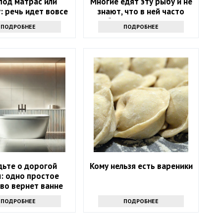
под матрас или
Многие едят эту рыбу и не
: речь идет вовсе
знают, что в ней часто
е о примете
бывают паразиты
ПОДРОБНЕЕ
ПОДРОБНЕЕ
дьте о дорогой
Кому нельзя есть вареники
: одно простое
во вернет ванне
зну за 10 минут
ПОДРОБНЕЕ
ПОДРОБНЕЕ