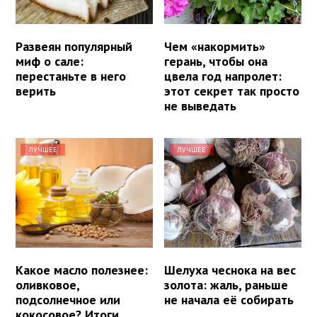
Развеян популярный
Чем «накормить»
миф о сале:
герань, чтобы она
перестаньте в него
цвела год напролет:
верить
этот секрет так просто
не выведать
ЛУЧШЕЕ
ЛУЧШЕЕ
Какое масло полезнее:
Шелуха чеснока на вес
оливковое,
золота: жаль, раньше
подсолнечное или
не начала её собирать
кокосовое? Итоги