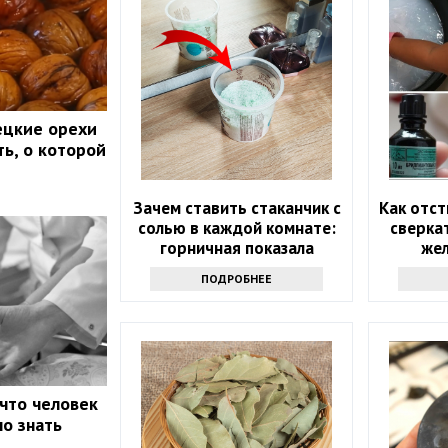
ецкие орехи
ть, о которой
Зачем ставить стаканчик с
Как отст
солью в каждой комнате:
сверкат
горничная показала
жел
простую хитрость
ПОДРОБНЕЕ
 что человек
но знать