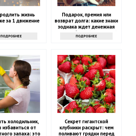
продлить жизнь
Подарок, премия или
ке за 1 движение
возврат долга: какие знаки
зодиака ждет денежная
удача в ближайшие 5 дней
ПОДРОБНЕЕ
ПОДРОБНЕЕ
ть холодильник,
Секрет гигантской
 избавиться от
клубники раскрыт: чем
ного запаха: это
поливают грядки перед