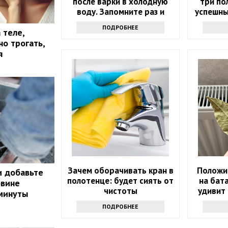
после варки в холодную
три по
воду. Запомните раз и
успешны
навсегда
по
ПОДРОБНЕЕ
 теле,
о трогать,
я
Зачем оборачивать кран в
Положи
и добавьте
полотенце: будет сиять от
на бат
овине
чистоты
удивит 
 минуты
ПОДРОБНЕЕ