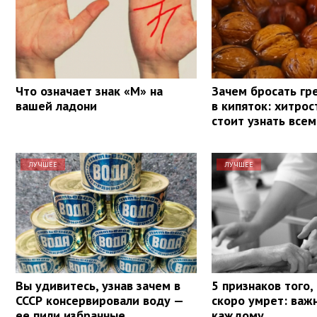
Что означает знак «М» на
Зачем бросать гр
вашей ладони
в кипяток: хитрос
стоит узнать всем
ЛУЧШЕЕ
ЛУЧШЕЕ
Вы удивитесь, узнав зачем в
5 признаков того,
СССР консервировали воду —
скоро умрет: важ
ее пили избранные
каждому