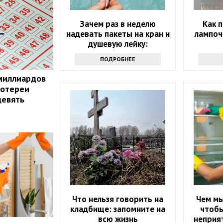
Зачем раз в неделю
Как 
надевать пакеты на кран и
лампоч
душевую лейку:
интересный лайфхак
ПОДРОБНЕЕ
миллиардов
лотереи
девять
Что нельзя говорить на
Чем мы
кладбище: запомните на
чтобы
всю жизнь
неприят