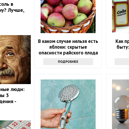
соль в
ну? Лучше,
В каком случае нельзя есть
Как п
яблоки: скрытые
быту:
опасности райского плода
ПОДРОБНЕЕ
мные люди:
ны 3
дения -