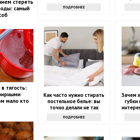
нием стереть
ПОДРОБНЕЕ
воды: самый
соб
в тягость:
эфирными
Как часто нужно стирать
Зачем 
ом мало кто
постельное белье: вы
губки 
точно делали не так
интерес
знаю
ПОДРОБНЕЕ
продв