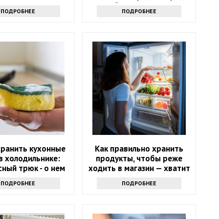
не уксус
сбором урожая
ПОДРОБНЕЕ
ПОДРОБНЕЕ
хранить кухонные
Как правильно хранить
в холодильнике:
продукты, чтобы реже
ный трюк - о нем
ходить в магазин — хватит
т только самые
надолго
ПОДРОБНЕЕ
ПОДРОБНЕЕ
инутые хозяйки