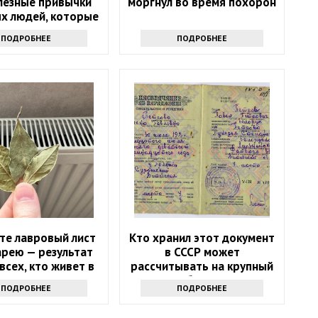
лезные привычки
моргнул во время похорон
х людей, которые
могут и вам
ПОДРОБНЕЕ
ПОДРОБНЕЕ
те лавровый лист
Кто хранил этот документ
арею — результат
в СССР может
всех, кто живет в
рассчитывать на крупный
квартире
бонус
ПОДРОБНЕЕ
ПОДРОБНЕЕ