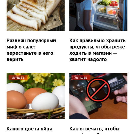
Развеян популярный
Как правильно хранить
миф о сале:
продукты, чтобы реже
перестаньте в него
ходить в магазин —
верить
хватит надолго
ЛУЧШЕЕ
ЛУЧШЕЕ
Какого цвета яйца
Как отвечать, чтобы