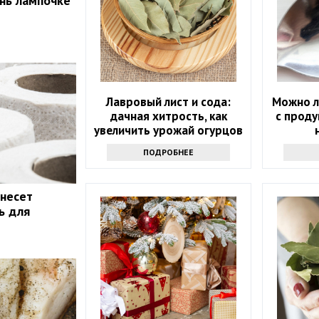
нь лампочке
Лавровый лист и сода:
Можно л
дачная хитрость, как
с проду
увеличить урожай огурцов
ПОДРОБНЕЕ
 несет
ь для