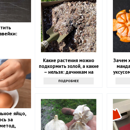
стить
авейки:
Какие растения можно
Зачем 
подкормить золой, а какие
манд
– нельзя: дачникам на
уксусом
заметку
пос
ПОДРОБНЕЕ
льное яйцо,
ось за
 метод,