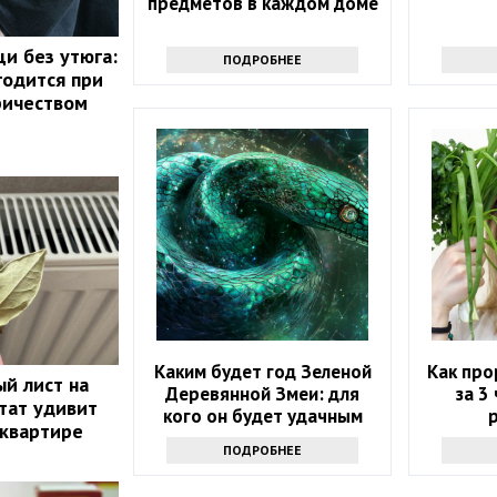
предметов в каждом доме
щи без утюга:
ПОДРОБНЕЕ
годится при
ричеством
Каким будет год Зеленой
Как про
й лист на
Деревянной Змеи: для
за 3 
тат удивит
кого он будет удачным
 квартире
ПОДРОБНЕЕ