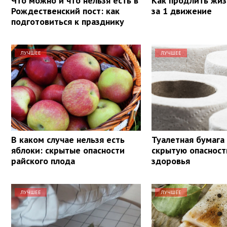
Что можно и что нельзя есть в
Как продлить жиз
Рождественский пост: как
за 1 движение
подготовиться к празднику
ЛУЧШЕЕ
ЛУЧШЕЕ
В каком случае нельзя есть
Туалетная бумага
яблоки: скрытые опасности
скрытую опасност
райского плода
здоровья
ЛУЧШЕЕ
ЛУЧШЕЕ