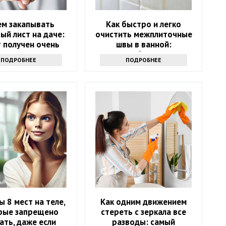
ем закапывать
Как быстро и легко
ый лист на даче:
очистить межплиточные
 получен очень
швы в ванной:
есный результат
понадобится соль
ПОДРОБНЕЕ
ПОДРОБНЕЕ
ы 8 мест на теле,
Как одним движением
рые запрещено
стереть с зеркала все
ать, даже если
разводы: самый