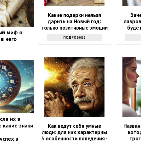
Какие подарки нельзя
Зач
дарить на Новый год:
лавров
только позитивные эмоции
будет
ый миф о
интер
ПОДРОБНЕЕ
 в него
сла их в
: какие знаки
Как ведут себя умные
Назван
люди: для них характерны
кото
3 особенности поведения -
трог
успех в