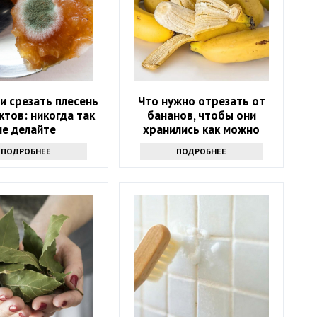
и срезать плесень
Что нужно отрезать от
ктов: никогда так
бананов, чтобы они
не делайте
хранились как можно
дольше и не чернели:
ПОДРОБНЕЕ
ПОДРОБНЕЕ
маленькая хитрость