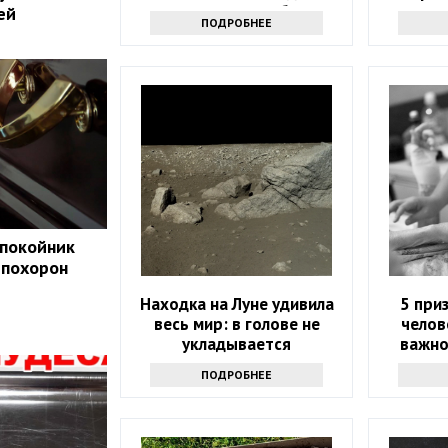
проверьте себя
ей
ПОДРОБНЕЕ
 покойник
 похорон
Находка на Луне удивила
5 при
весь мир: в голове не
челов
укладывается
важно
ПОДРОБНЕЕ