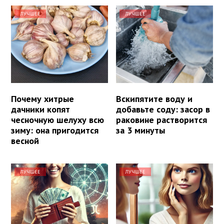
ЛУЧШЕЕ
ЛУЧШЕЕ
Почему хитрые
Вскипятите воду и
дачники копят
добавьте соду: засор в
чесночную шелуху всю
раковине растворится
зиму: она пригодится
за 3 минуты
весной
ЛУЧШЕЕ
ЛУЧШЕЕ