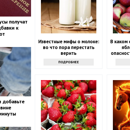
усы получат
бавки к
от
Известные мифы о молоке:
В каком 
во что пора перестать
ябл
верить
опаснос
ПОДРОБНЕЕ
и добавьте
овине
 минуты