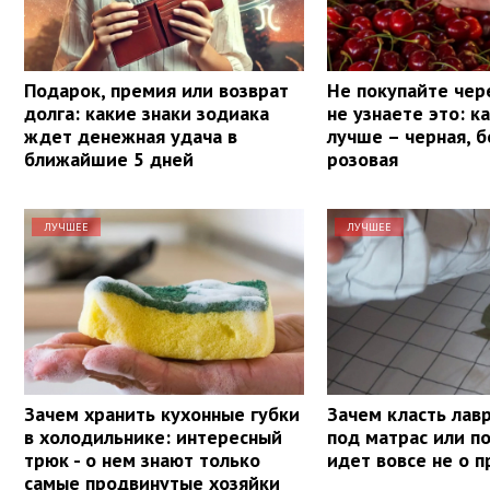
Подарок, премия или возврат
Не покупайте чер
долга: какие знаки зодиака
не узнаете это: к
ждет денежная удача в
лучше – черная, б
ближайшие 5 дней
розовая
ЛУЧШЕЕ
ЛУЧШЕЕ
Зачем хранить кухонные губки
Зачем класть лав
в холодильнике: интересный
под матрас или п
трюк - о нем знают только
идет вовсе не о 
самые продвинутые хозяйки