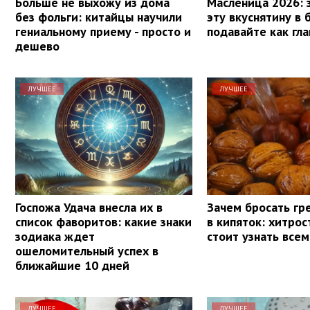
Больше не выхожу из дома
Масленица 2026: 
без фольги: китайцы научили
эту вкуснятину в 
гениальному приему - просто и
подавайте как гл
дешево
ЛУЧШЕЕ
ЛУЧШЕЕ
Госпожа Удача внесла их в
Зачем бросать гр
список фаворитов: какие знаки
в кипяток: хитрос
зодиака ждет
стоит узнать всем
ошеломительный успех в
ближайшие 10 дней
ЛУЧШЕЕ
ЛУЧШЕЕ