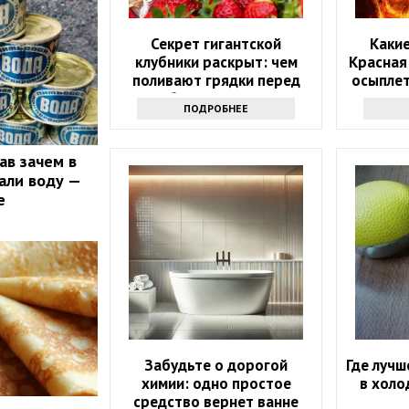
Секрет гигантской
Какие
клубники раскрыт: чем
Красная
поливают грядки перед
осыплет
сбором урожая
году: 
ПОДРОБНЕЕ
ав зачем в
али воду —
е
Забудьте о дорогой
Где лучш
химии: одно простое
в холо
средство вернет ванне