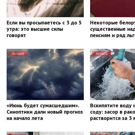
Если вы просыпаетесь с 3 до 5
Некоторые белор
утра: это высшие силы
существенные над
говорят
пенсиям и ряд льг
ЛУЧШЕЕ
ЛУЧШЕЕ
«Июнь будет сумасшедшим».
Вскипятите воду 
Синоптики дали новый прогноз
соду: засор в рак
на начало лета
растворится за 3