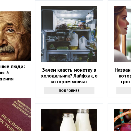
мные люди:
Зачем класть монетку в
Назван
ны 3
холодильник? Лайфхак, о
кото
дения -
котором молчат
трог
ПОДРОБНЕЕ