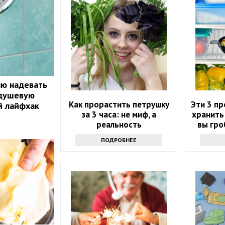
лю надевать
 душевую
Как прорастить петрушку
Эти 3 п
й лайфхак
за 3 часа: не миф, а
хранить
реальность
вы гро
ПОДРОБНЕЕ