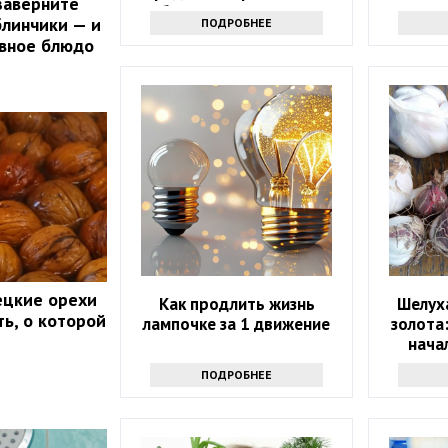
заверните
белизну за 10 минут
блинчики — и
ПОДРОБНЕЕ
авное блюдо
ецкие орехи
Как продлить жизнь
Шелуха
ть, о которой
лампочке за 1 движение
золота
нача
ПОДРОБНЕЕ