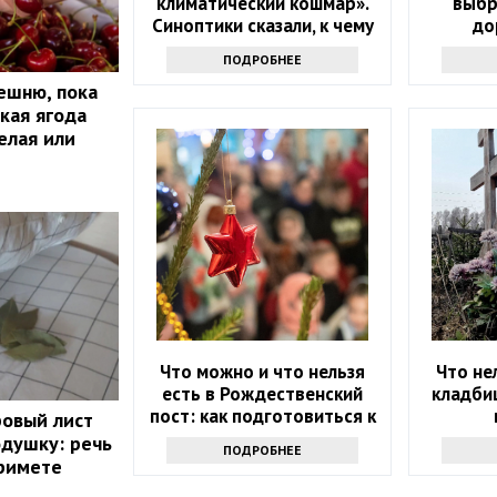
климатический кошмар».
выбр
Синоптики сказали, к чему
до
надо готовиться
ПОДРОБНЕЕ
ешню, пока
акая ягода
елая или
Что можно и что нельзя
Что не
есть в Рождественский
кладби
пост: как подготовиться к
ровый лист
празднику
одушку: речь
ПОДРОБНЕЕ
примете