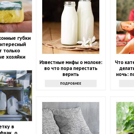
хонные губки
интересный
т только
ые хозяйки
Известные мифы о молоке:
Что кат
во что пора перестать
делат
верить
ночь: п
на вес
ПОДРОБНЕЕ
етку в
фхак, о