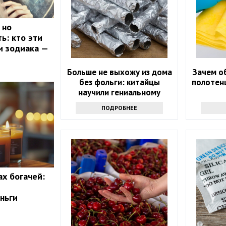
 но
ь: кто эти
и зодиака —
Больше не выхожу из дома
Зачем о
без фольги: китайцы
полотенц
научили гениальному
приему - просто и дешево
ПОДРОБНЕЕ
ах богачей:
ньги