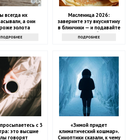
ы всегда их
Масленица 2026:
асывали, а они
заверните эту вкуснятину
роже золота
в блинчики — и подавайте
как главное блюдо
ПОДРОБНЕЕ
ПОДРОБНЕЕ
 просыпаетесь с 3
«Зимой придет
тра: это высшие
климатический кошмар».
илы говорят
Синоптики сказали, к чему