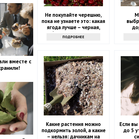
Не покупайте черешню,
М
пока не узнаете это: какая
выбр
ягода лучше – черная,
до
белая или розовая
ПОДРОБНЕЕ
зли вместе с
хранили!
Какие растения можно
Если вы
подкормить золой, а какие
до 5 у
– нельзя: дачникам на
с