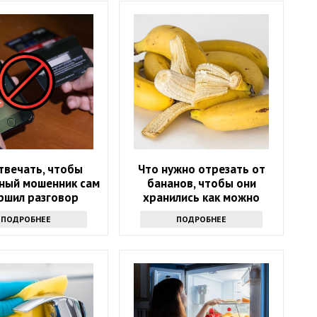
твечать, чтобы
Что нужно отрезать от
ный мошенник сам
бананов, чтобы они
ршил разговор
хранились как можно
дольше и не чернели:
ПОДРОБНЕЕ
ПОДРОБНЕЕ
маленькая хитрость