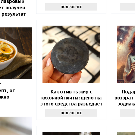
 лавровый
заметку
ет получен
ПОДРОБНЕЕ
 результат
т
пт, от
Как отмыть жир с
Подар
ожно
кухонной плиты: щепотка
возврат 
этого средства разъедает
зодиак
любую грязь
удача в
ПОДРОБНЕЕ