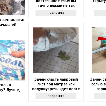
постельное белье: вы
скрыту
точно делали не так
ПОДРОБНЕЕ
 вес золота:
ачала её
Зачем класть лавровый
Зачем ст
лист под матрас или
солью в
соль в
подушку: речь идет вовсе
горн
ну? Лучше,
не о примете
про
ПОДРОБНЕЕ