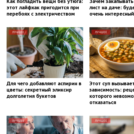
Как погладить вещи без утюга:
Зачем закапывать
этот лайфхак пригодится при
лист на даче: буд
перебоях с электричеством
очень интересный
ЛУЧШЕЕ
ЛУЧШЕЕ
Для чего добавляют аспирин в
Этот суп вызывае
цветы: секретный эликсир
зависимость: реце
долголетия букетов
которого невозм
отказаться
ЛУЧШЕЕ
ЛУЧШЕЕ