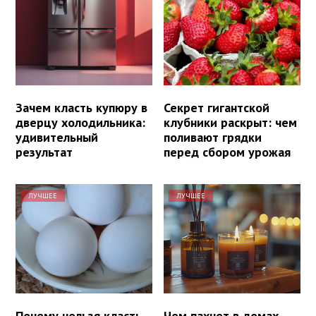
Зачем класть купюру в
Секрет гигантской
дверцу холодильника:
клубники раскрыт: чем
удивительный
поливают грядки
результат
перед сбором урожая
ЛУЧШЕЕ
ЛУЧШЕЕ
Почему нельзя класть
Чем пахнет в домах