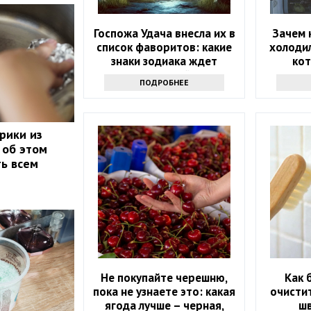
Госпожа Удача внесла их в
Зачем 
список фаворитов: какие
холодил
знаки зодиака ждет
ко
ошеломительный успех в
ПОДРОБНЕЕ
ближайшие 10 дней
рики из
 об этом
ть всем
Не покупайте черешню,
Как 
пока не узнаете это: какая
очисти
ягода лучше – черная,
шв