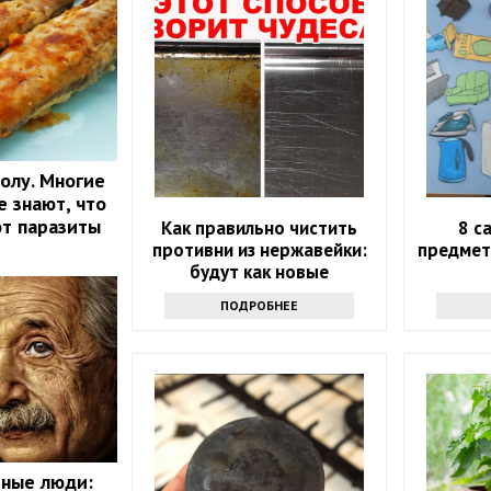
олу. Многие
е знают, что
ют паразиты
Как правильно чистить
8 с
противни из нержавейки:
предмет
будут как новые
ПОДРОБНЕЕ
мные люди: