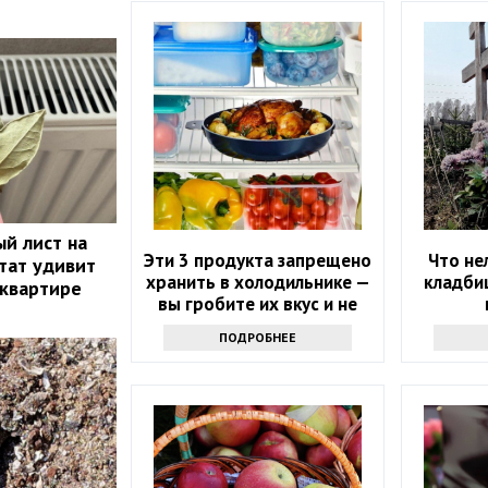
й лист на
Эти 3 продукта запрещено
Что не
тат удивит
хранить в холодильнике —
кладби
 квартире
вы гробите их вкус и не
знаете
ПОДРОБНЕЕ