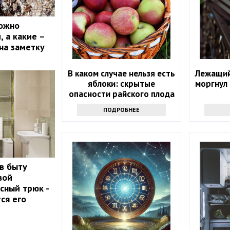
можно
 а какие –
на заметку
В каком случае нельзя есть
Лежащий
яблоки: скрытые
моргнул
опасности райского плода
ПОДРОБНЕЕ
 в быту
вой
сный трюк -
ся его