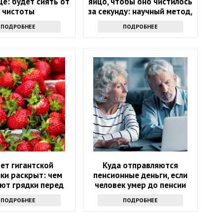
е: будет сиять от
яйцо, чтобы оно чистилось
чистоты
за секунду: научный метод,
основанный на физике
ПОДРОБНЕЕ
ПОДРОБНЕЕ
ет гигантской
Куда отправляются
ки раскрыт: чем
пенсионные деньги, если
ют грядки перед
человек умер до пенсии
ором урожая
ПОДРОБНЕЕ
ПОДРОБНЕЕ