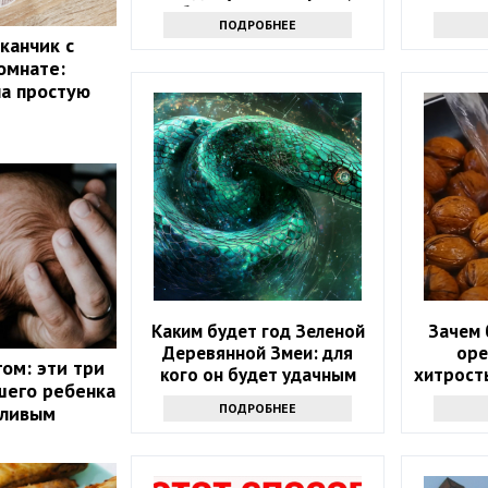
белая или розовая
пон
ПОДРОБНЕЕ
канчик с
омнате:
ла простую
Каким будет год Зеленой
Зачем 
Деревянной Змеи: для
оре
ом: эти три
кого он будет удачным
хитрость
шего ребенка
у
ПОДРОБНЕЕ
тливым