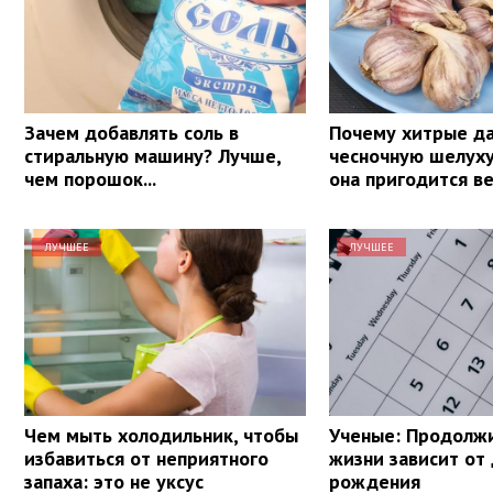
Зачем добавлять соль в
Почему хитрые да
стиральную машину? Лучше,
чесночную шелуху
чем порошок...
она пригодится в
ЛУЧШЕЕ
ЛУЧШЕЕ
Чем мыть холодильник, чтобы
Ученые: Продолж
избавиться от неприятного
жизни зависит от
запаха: это не уксус
рождения