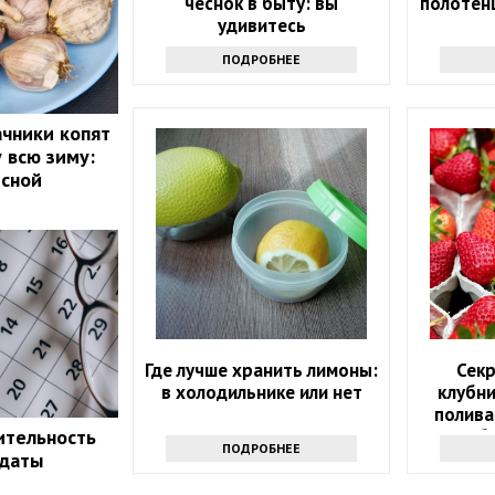
чеснок в быту: вы
полотенц
удивитесь
ПОДРОБНЕЕ
чники копят
 всю зиму:
есной
Где лучше хранить лимоны:
Секр
в холодильнике или нет
клубни
полива
ительность
сб
ПОДРОБНЕЕ
 даты