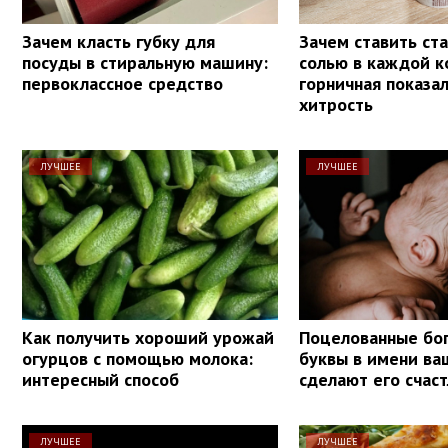
Зачем класть губку для
Зачем ставить ста
посуды в стиральную машину:
солью в каждой к
первоклассное средство
горничная показа
хитрость
ЛУЧШЕЕ
ЛУЧШЕЕ
Как получить хороший урожай
Поцелованные бог
огурцов с помощью молока:
буквы в имени ва
интересный способ
сделают его счас
ЛУЧШЕЕ
ЛУЧШЕЕ