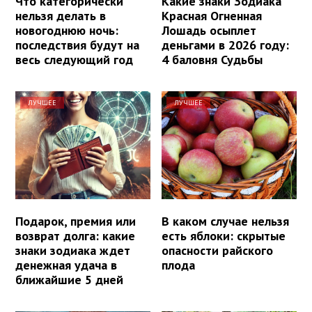
Что категорически
Какие знаки Зодиака
нельзя делать в
Красная Огненная
новогоднюю ночь:
Лошадь осыплет
последствия будут на
деньгами в 2026 году:
весь следующий год
4 баловня Судьбы
ЛУЧШЕЕ
ЛУЧШЕЕ
Подарок, премия или
В каком случае нельзя
возврат долга: какие
есть яблоки: скрытые
знаки зодиака ждет
опасности райского
денежная удача в
плода
ближайшие 5 дней