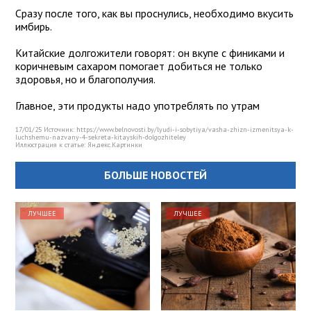
Сразу после того, как вы проснулись, необходимо вкусить
имбирь.
Китайские долгожители говорят: он вкупе с финиками и
коричневым сахаром помогает добиться не только
здоровья, но и благополучия.
Главное, эти продукты надо употреблять по утрам
17/01/25 Источник: https://www.belnovosti.by/lyudi-i-sobytiya/vasha-zhizn-izmenitsya-k-
luchshemu-nazvany-4-sekreta-kitayskih-dolgozhiteley
Иллюстрация к статье:
Яндекс.Картинки
БОЛЬШЕ НОВОСТЕЙ
ЛУЧШЕЕ
ЛУЧШЕЕ