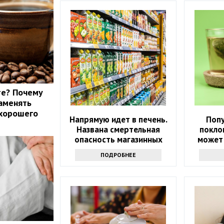
те? Почему
аменять
 хорошего
Напрямую идет в печень.
Поп
Названа смертельная
покло
опасность магазинных
может
соков
здоров
ПОДРОБНЕЕ