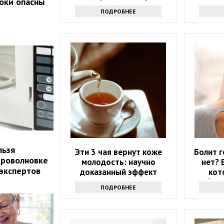
локи опасны
лучше залейте их уксусом
ПОДРОБНЕЕ
льзя
Эти 3 чая вернут коже
Болит г
кроволновке
молодость: научно
нет? 
 экспертов
доказанный эффект
кот
избави
ПОДРОБНЕЕ