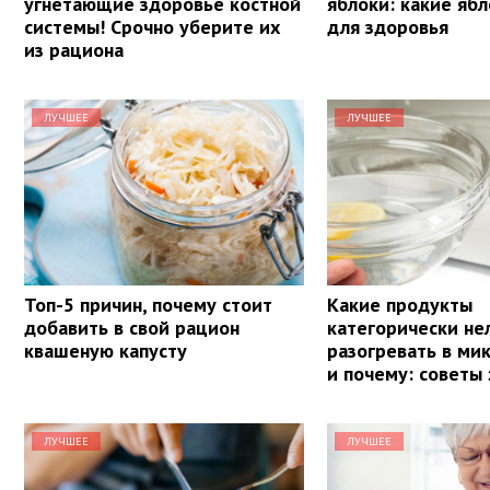
угнетающие здоровье костной
яблоки: какие яб
системы! Срочно уберите их
для здоровья
из рациона
ЛУЧШЕЕ
ЛУЧШЕЕ
Топ-5 причин, почему стоит
Какие продукты
добавить в свой рацион
категорически не
квашеную капусту
разогревать в ми
и почему: советы
ЛУЧШЕЕ
ЛУЧШЕЕ