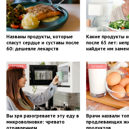
Названы продукты, которые
Какие продукты н
спасут сердце и суставы после
после 65 лет: не
60: дешевле лекарств
найдите им замен
ЛУЧШЕЕ
ЛУЧШЕЕ
Вы зря разогреваете эту еду в
Врачи назвали топ
микроволновке: чревато
продлевающих ж
отравлением
продуктов