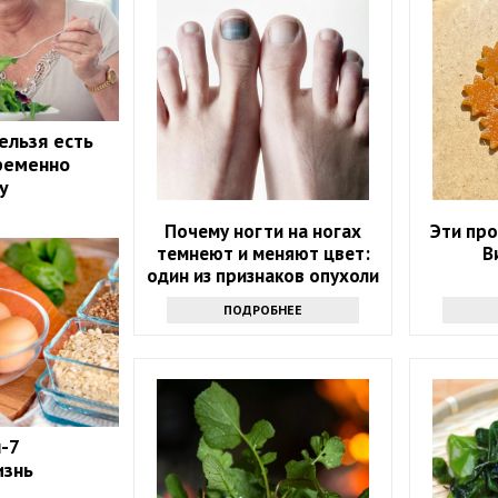
ельзя есть
пременно
у
Почему ногти на ногах
Эти пр
темнеют и меняют цвет:
В
один из признаков опухоли
ПОДРОБНЕЕ
-7
изнь