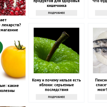
продуктов для здоровья
Что буд
кишечника
ПОДРОБНЕЕ
жает
 лекарств?
 магазине
Кому и почему нельзя есть
Пенси
яблоки: серьезные
спасе
ые: какие
последствия
мозг
полезны
ка
ПОДРОБНЕЕ