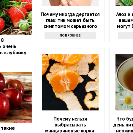
Почему иногда дергается
Алоэ и
глаз: тик может быть
вашем
симптомом серьезного
могут 
заболевания
ваш
ПОДРОБНЕЕ
 8
о очень
ть клубнику
Почему нельзя
Что бу
выбрасывать
день пит
 такие
мандариновые корки:
неожид