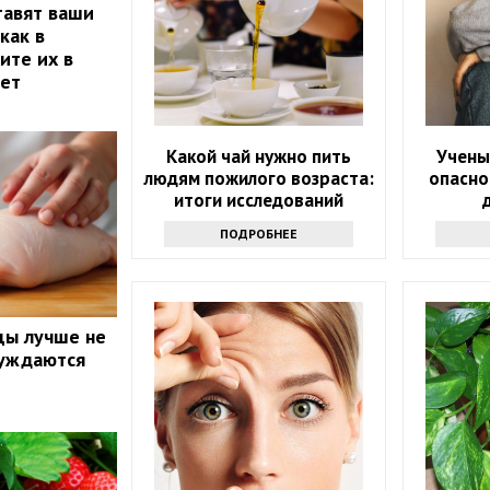
тавят ваши
как в
ите их в
лет
Какой чай нужно пить
Учены
людям пожилого возраста:
опасно
итоги исследований
ПОДРОБНЕЕ
цы лучше не
луждаются