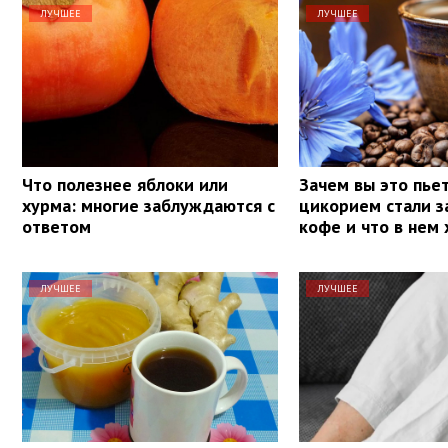
ЛУЧШЕЕ
ЛУЧШЕЕ
Что полезнее яблоки или
Зачем вы это пье
хурма: многие заблуждаются с
цикорием стали з
ответом
кофе и что в нем
ЛУЧШЕЕ
ЛУЧШЕЕ