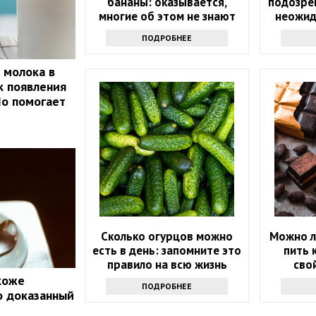
бананы: оказывается,
подозре
многие об этом не знают
неожид
сы
ПОДРОБНЕЕ
 молока в
к появления
Но помогает
Сколько огурцов можно
Можно л
есть в день: запомните это
пить 
правило на всю жизнь
сво
 коже
ПОДРОБНЕЕ
о доказанный