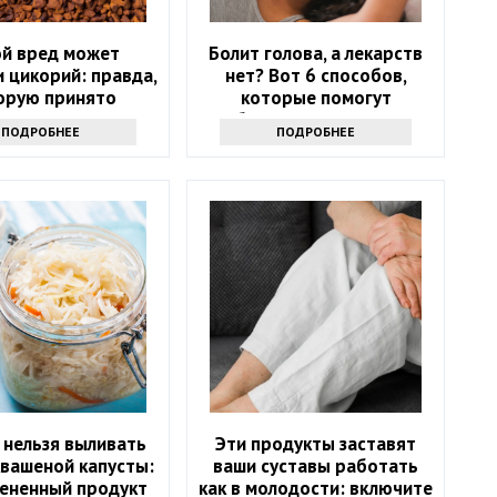
ой вред может
Болит голова, а лекарств
 цикорий: правда,
нет? Вот 6 способов,
орую принято
которые помогут
утаивать
избавиться от напасти
ПОДРОБНЕЕ
ПОДРОБНЕЕ
 нельзя выливать
Эти продукты заставят
квашеной капусты:
ваши суставы работать
ененный продукт
как в молодости: включите