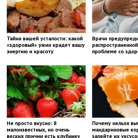
Тайна вашей усталости: какой
Врачи предупред
«здоровый» ужин крадет вашу
распространенной
энергию и красоту
проблеме со здо
ЛУЧШЕЕ
ЛУЧШЕЕ
Не просто вкусно: 8
Почему нельзя вы
малоизвестных, но очень
мандариновые ко
веских причин есть клубнику
залейте их уксус