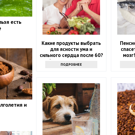
льзя есть
е
Какие продукты выбрать
Пенси
для ясности ума и
спасе
сильного сердца после 60?
мозг
Обратите внимание на
ка
ПОДРОБНЕЕ
этот список
олголетия и