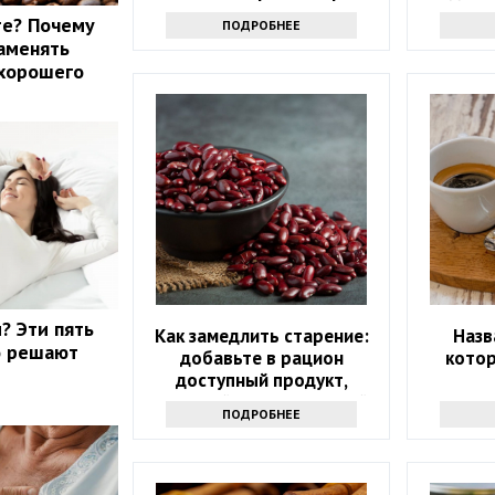
те? Почему
ПОДРОБНЕЕ
аменять
 хорошего
? Эти пять
Как замедлить старение:
Назв
о решают
добавьте в рацион
кото
доступный продукт,
который есть на каждой
ПОДРОБНЕЕ
кухне