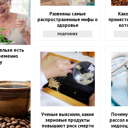
Развеяны самые
Как
распространенные мифы о
принести
здоровье
кот
ПОДРОБНЕЕ
ельзя есть
пременно
у
Ученые выяснили, какие
Почему
зерновые продукты
рассол 
повышают риск смерти
недооц