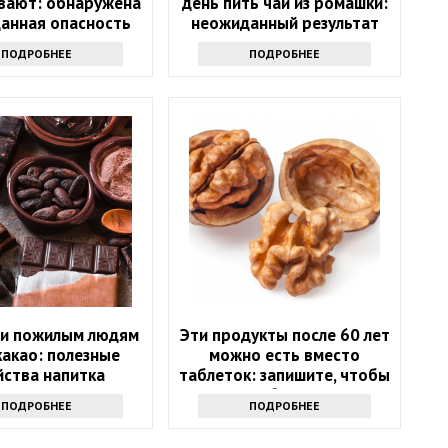
вают: обнаружена
день пить чай из ромашки:
анная опасность
неожиданный результат
рого молока
ПОДРОБНЕЕ
ПОДРОБНЕЕ
и пожилым людям
Эти продукты после 60 лет
какао: полезные
можно есть вместо
йства напитка
таблеток: запишите, чтобы
не болеть
ПОДРОБНЕЕ
ПОДРОБНЕЕ