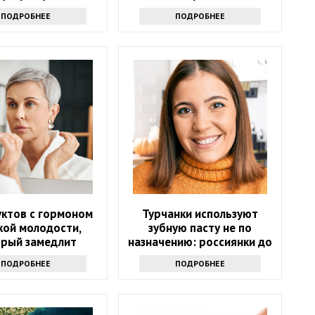
на пляж
ПОДРОБНЕЕ
ПОДРОБНЕЕ
уктов с гормоном
Турчанки используют
кой молодости,
зубную пасту не по
орый замедлит
назначению: россиянки до
старение
такого не додумались
ПОДРОБНЕЕ
ПОДРОБНЕЕ