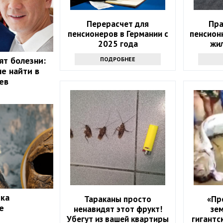
Перерасчет для
Пра
пенсионеров в Германии с
пенсион
2025 года
жил
изменил
ят болезни:
ПОДРОБНЕЕ
не найти в
ев
ека
Тараканы просто
«Пр
е
ненавидят этот фрукт!
зе
Убегут из вашей квартиры
гигантс