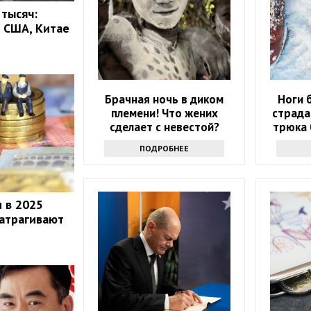
 тысяч:
 США, Китае
Брачная ночь в диком
Ноги 
племени! Что жених
страда
сделает с невестой?
трюка
о
ПОДРОБНЕЕ
и в 2025
затрагивают