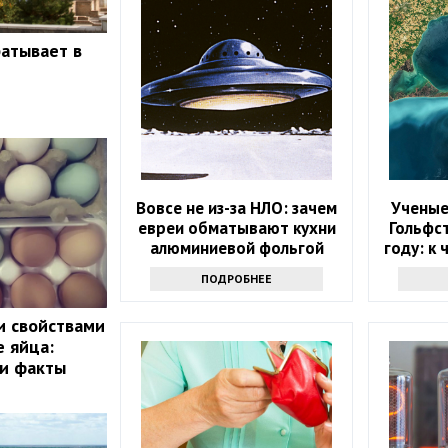
батывает в
Вовсе не из-за НЛО: зачем
Ученые
евреи обматывают кухни
Гольфс
алюминиевой фольгой
году: к
ПОДРОБНЕЕ
и свойствами
 яйца:
ли факты