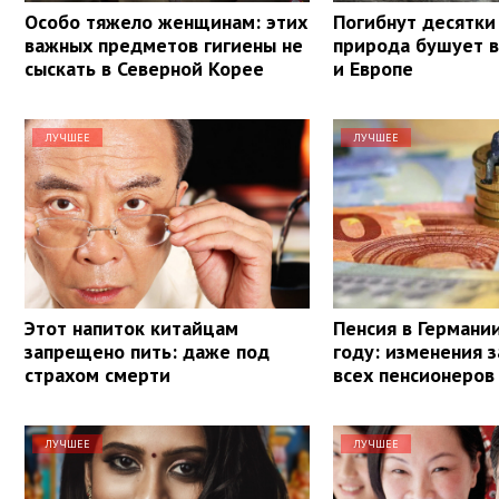
Особо тяжело женщинам: этих
Погибнут десятки
важных предметов гигиены не
природа бушует в
сыскать в Северной Корее
и Европе
ЛУЧШЕЕ
ЛУЧШЕЕ
Этот напиток китайцам
Пенсия в Германи
запрещено пить: даже под
году: изменения 
страхом смерти
всех пенсионеров
ЛУЧШЕЕ
ЛУЧШЕЕ