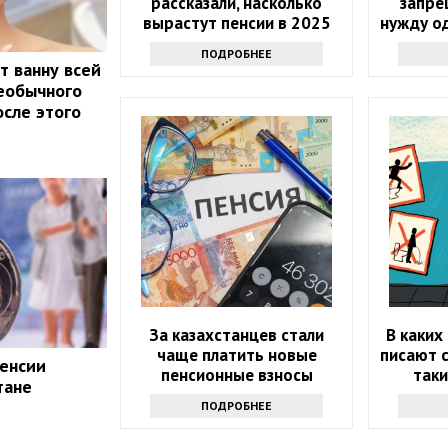
рассказали, насколько
запре
вырастут пенсии в 2025
нужду о
году
как люд
ПОДРОБНЕЕ
 ванну всей
необычного
осле этого
За казахстанцев стали
В каких
чаще платить новые
писают с
енсии
пенсионные взносы
таки
тане
ПОДРОБНЕЕ