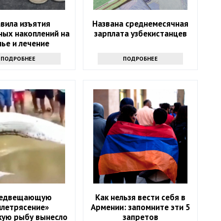
вила изъятия
Названа среднемесячная
ных накоплений на
зарплата узбекистанцев
ье и лечение
ись в Казахстане
ПОДРОБНЕЕ
ПОДРОБНЕЕ
едвещающую
Как нельзя вести себя в
млетрясение»
Армении: запомните эти 5
кую рыбу вынесло
запретов